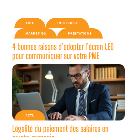
ACTU
ENTREPRISE
MARKETING
PRESTATIONS
4 bonnes raisons d’adopter l’écran LED
pour communiquer sur votre PME
ACTU
Légalité du paiement des salaires en